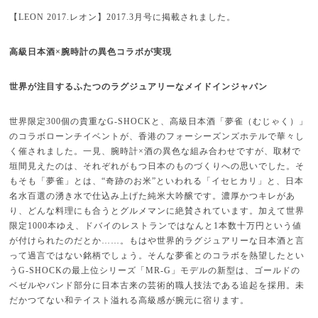
【LEON 2017.レオン】2017.3月号に掲載されました。
高級日本酒×腕時計の異色コラボが実現
世界が注目するふたつのラグジュアリーなメイドインジャパン
世界限定300個の貴重なG-SHOCKと、高級日本酒「夢雀（むじゃく）」
のコラボローンチイベントが、香港のフォーシーズンズホテルで華々し
く催されました。一見、腕時計×酒の異色な組み合わせですが、取材で
垣間見えたのは、それぞれがもつ日本のものづくりへの思いでした。そ
もそも「夢雀」とは、“奇跡のお米”といわれる「イセヒカリ」と、日本
名水百選の湧き水で仕込み上げた純米大吟醸です。濃厚かつキレがあ
り、どんな料理にも合うとグルメマンに絶賛されています。加えて世界
限定1000本ゆえ、ドバイのレストランではなんと1本数十万円という値
が付けられたのだとか……。もはや世界的ラグジュアリーな日本酒と言
って過言ではない銘柄でしょう。そんな夢雀とのコラボを熱望したとい
うG-SHOCKの最上位シリーズ「MR-G」モデルの新型は、ゴールドの
ベゼルやバンド部分に日本古来の芸術的職人技法である追起を採用。未
だかつてない和テイスト溢れる高級感が腕元に宿ります。